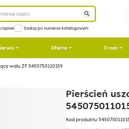
/opisie
Szukaj po numerze katalogowym
Serwis
Oferta
O nas
ający wału ZF 5450750110159
Pierścień usz
54507501101
Kod produktu: 54507501101