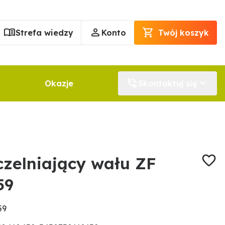
Strefa wiedzy
Konto
Twój koszyk
Okazje
Skontaktuj się
czelniający wału ZF
59
59