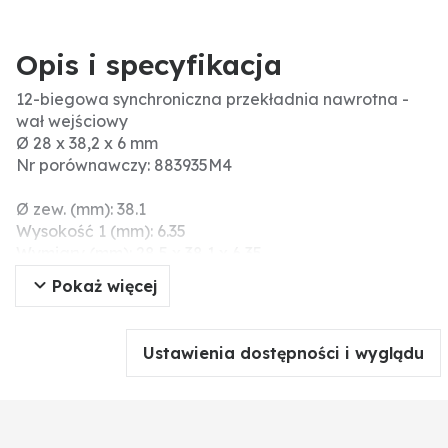
Opis i specyfikacja
12-biegowa synchroniczna przekładnia nawrotna -
wał wejściowy
Ø 28 x 38,2 x 6 mm
Nr porównawczy: 883935M4
Ø zew. (mm): 38.1
Wysokość 1 (mm): 6.35
Wymiary (mm): 28,5 x 38,1 x 6,35
Ø wew. (mm): 28,5
Pokaż więcej
Ustawienia dostępności i wyglądu