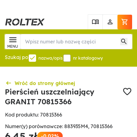
MENU
Szukaj po
nazwa/opis
nr katalogowy
Wróć do strony głównej
Pierścień uszczelniający
GRANIT 70815366
Kod produktu: 70815366
Numer(y) porównawcze: 883935M4, 70815366
6,45 zł
-0.02%