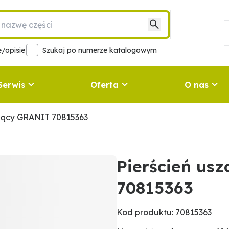
/opisie
Szukaj po numerze katalogowym
Serwis
Oferta
O nas
ający GRANIT 70815363
Pierścień us
70815363
Kod produktu: 70815363