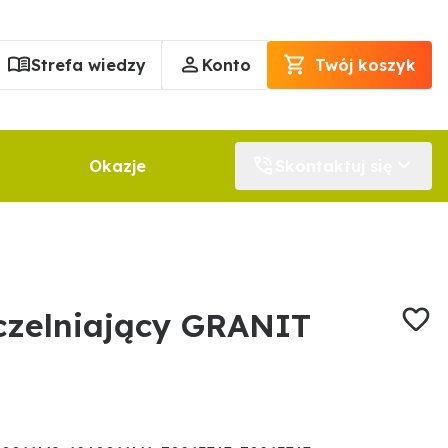
Strefa wiedzy
Konto
Twój koszyk
Okazje
Skontaktuj się
zczelniający GRANIT