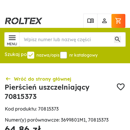
MENU
Szukaj po
nazwa/opis
nr katalogowy
Wróć do strony głównej
Pierścień uszczelniający
70815373
Kod produktu: 70815373
Numer(y) porównawcze: 3699801M1, 70815373
64,86 zł