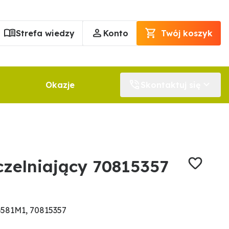
Strefa wiedzy
Konto
Twój koszyk
Okazje
Skontaktuj się
czelniający 70815357
581M1, 70815357