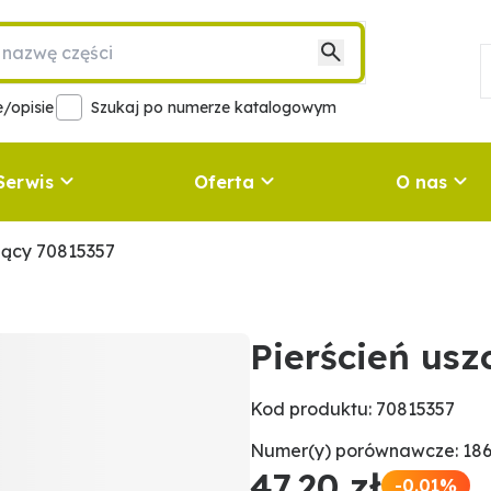
/opisie
Szukaj po numerze katalogowym
Serwis
Oferta
O nas
ający 70815357
Pierścień usz
Kod produktu: 70815357
Numer(y) porównawcze: 186
47,20 zł
-0.01%