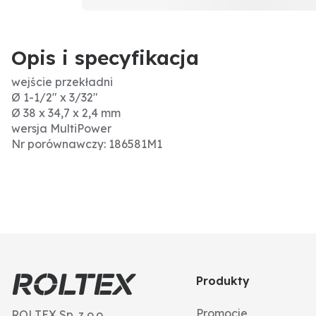
Opis i specyfikacja
wejście przekładni
Ø 1-1/2" x 3/32"
Ø 38 x 34,7 x 2,4 mm
wersja MultiPower
Nr porównawczy: 186581M1
Produkty
Promocje
ROLTEX Sp. z o.o.