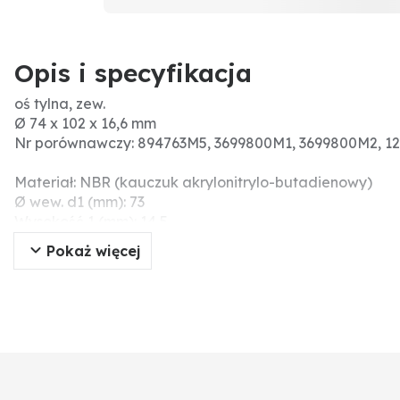
Opis i specyfikacja
oś tylna, zew.
Ø 74 x 102 x 16,6 mm
Nr porównawczy: 894763M5, 3699800M1, 3699800M2, 1
Materiał: NBR (kauczuk akrylonitrylo-butadienowy)
Ø wew. d1 (mm): 73
Wysokość 1 (mm): 14,5
Wysokość 2 (mm): 15,5
Pokaż więcej