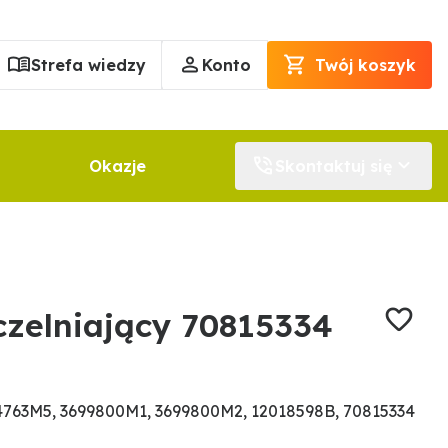
Strefa wiedzy
Konto
Twój koszyk
Okazje
Skontaktuj się
czelniający 70815334
763M5, 3699800M1, 3699800M2, 12018598B, 70815334