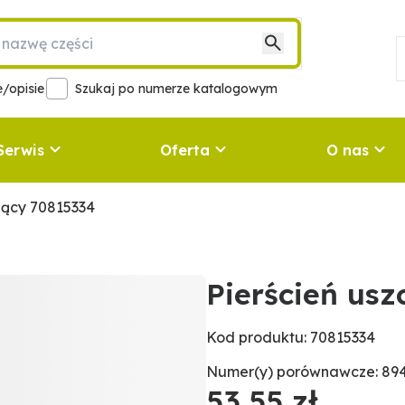
/opisie
Szukaj po numerze katalogowym
Serwis
Oferta
O nas
ający 70815334
Pierścień usz
Kod produktu: 70815334
Numer(y) porównawcze: 894
53,55 zł