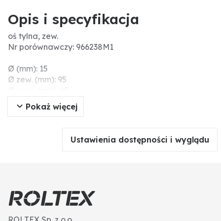
Opis i specyfikacja
oś tylna, zew.
Nr porównawczy: 966238M1
Ø (mm): 15
Ø zew. (mm): 95
Ø wew. (mm): 65
Pokaż więcej
Ustawienia dostępności i wyglądu
ROLTEX Sp. z o.o.