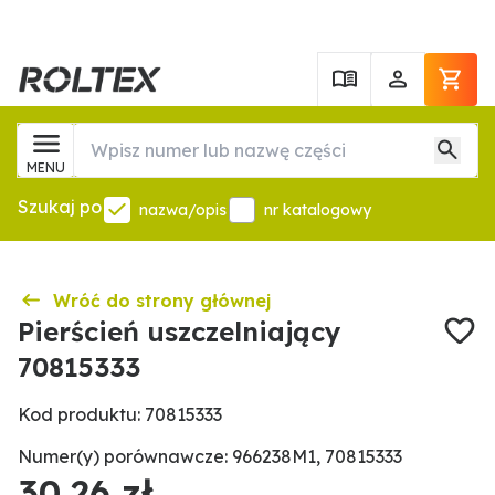
MENU
Szukaj po
nazwa/opis
nr katalogowy
Wróć do strony głównej
Pierścień uszczelniający
70815333
Kod produktu: 70815333
Numer(y) porównawcze: 966238M1, 70815333
30,26 zł