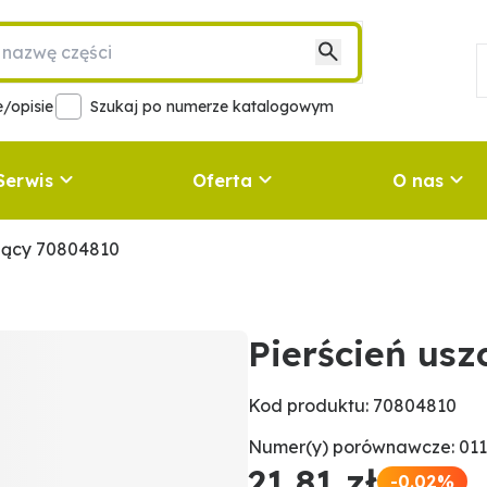
/opisie
Szukaj po numerze katalogowym
Serwis
Oferta
O nas
ający 70804810
Pierścień usz
Kod produktu: 70804810
Numer(y) porównawcze: 011
21,81 zł
-0.02%