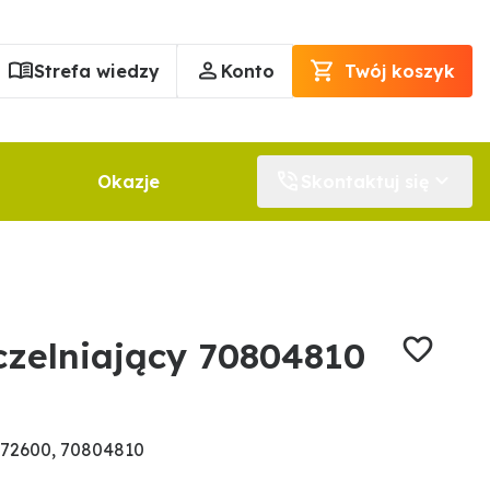
Strefa wiedzy
Konto
Twój koszyk
Okazje
Skontaktuj się
czelniający 70804810
72600, 70804810