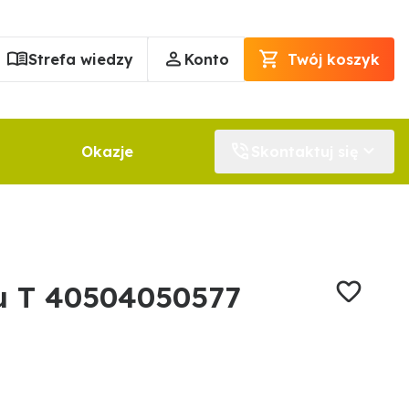
Strefa wiedzy
Konto
Twój koszyk
Okazje
Skontaktuj się
pu T 40504050577