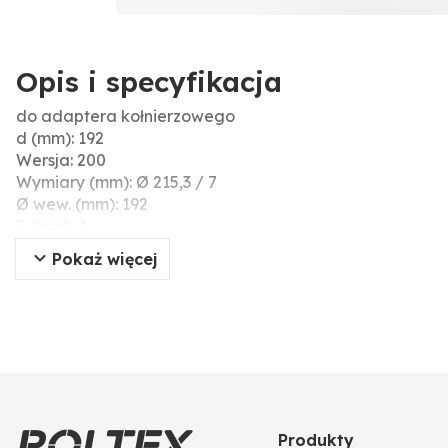
Opis i specyfikacja
do adaptera kołnierzowego
d (mm): 192
Wersja: 200
Wymiary (mm): Ø 215,3 / 7
Ø wew. (mm): 192
S (mm): 4
Ø zew. (mm): 248
Pokaż więcej
Grubość (mm): 4
D (mm): 248
Dodatkowe informacje: wersja = wymiar d1 (mm) tulei k
Produkty