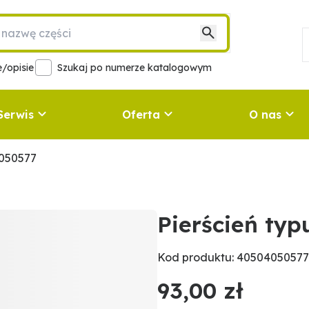
/opisie
Szukaj po numerze katalogowym
Serwis
Oferta
O nas
4050577
Pierścień ty
Kod produktu: 40504050577
93,00 zł