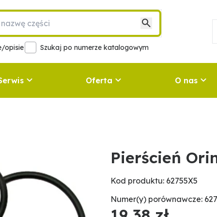
/opisie
Szukaj po numerze katalogowym
Serwis
Oferta
O nas
Pierścień Ori
Kod produktu: 62755X5
Numer(y) porównawcze: 62
19,38 zł