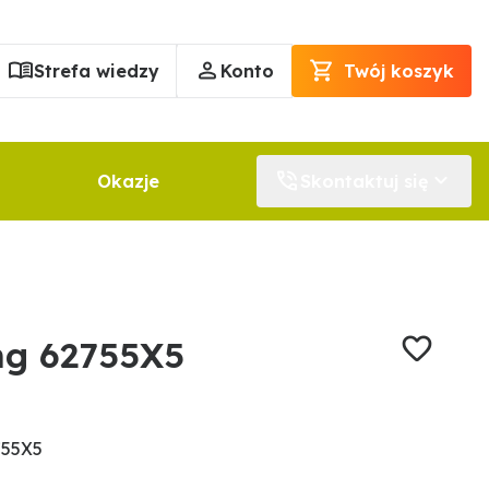
Strefa wiedzy
Konto
Twój koszyk
Okazje
Skontaktuj się
ng 62755X5
755X5