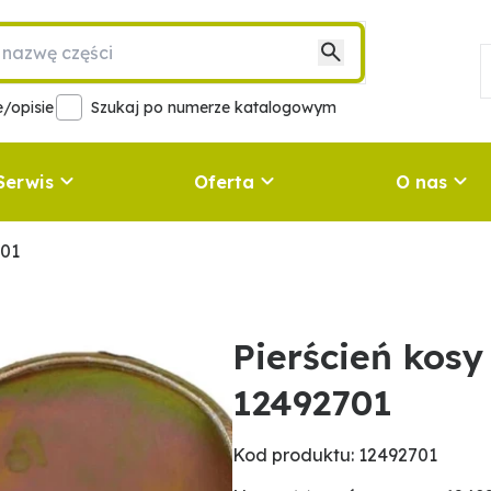
/opisie
Szukaj po numerze katalogowym
Serwis
Oferta
O nas
701
Pierścień kos
12492701
Kod produktu: 12492701