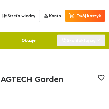
Strefa wiedzy
Konto
Twój koszyk
Okazje
Skontaktuj się
y AGTECH Garden