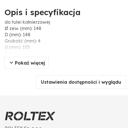
Opis i specyfikacja
do tulei kołnierzowej
Ø zew. (mm): 148
D (mm): 148
Grubość (mm): 4
d (mm): 105
Typ: A
Wersja: 110
Pokaż więcej
DN: 100
Ø wew. (mm): 105
S (mm): 4
Ustawienia dostępności i wyglądu
Materiał: EPDM