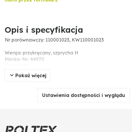
Opis i specyfikacja
Nr porównawczy: 110001023, KW110001023
Wersja: przykręcany, szprycha H
Menke-Nr.: 44970
S (mm): 60
E (mm): 61
Pokaż więcej
B (mm): 150
G (mm): 40°
Materiał: GGG 40
Ustawienia dostępności i wyglądu
D (mm): 900