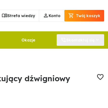
Strefa wiedzy
Konto
Twój koszyk
Okazje
Skontaktuj się
okujący dźwigniowy