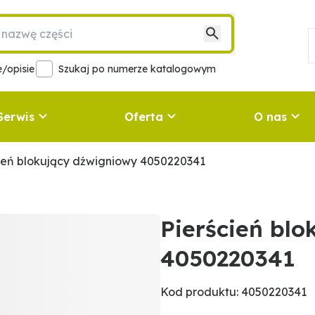
/opisie
Szukaj po numerze katalogowym
Serwis
Oferta
O nas
ień blokujący dźwigniowy 4050220341
Pierścień bl
4050220341
Kod produktu: 4050220341