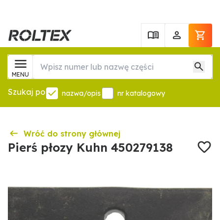
MENU
Szukaj po
nazwa/opis
nr katalogowy
Wróć do strony głównej
Pierś płozy Kuhn 450279138