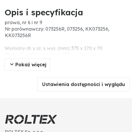
Opis i specyfikacja
prawa, nr 6 i nr 9
Nr porównawczy: 073256R, 073256, KK073256,
KK073256R
Wymiary dł. x sz. x wys. (mm): 375 x 170 x 70
Długość całkowita (mm): 375
Wskazówki montażowe: Odkładnice i listwy
Pokaż więcej
odkładnicy:
przy wymianie odkładnic i listwe należy dokręcać
śruby na zmianę, żeby uniknąć napięcia i ostatecznie
Ustawienia dostępności i wyglądu
złamania elementów roboczych. Do wyrównania
różnic wymiarów przy odkładnicy i piersi oraz aby
uniknąć napięć, nalezy użyć podkładek tekturowych.
Śrub i nakrętek nie należy dokręcać narzędziem
pneumatycznym, ponieważ może prowadzić to do
uszkodzeń części roboczej (pęknięcia związane z
napięciem).
ROLTEX Sp. z o.o.