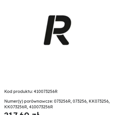
Kod produktu: 410073256R
Numer(y) porównawcze: 073256R, 073256, KK073256,
KK073256R, 410073256R
217,60 zł