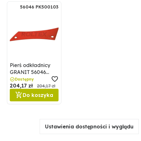
prowadzić do uszkodzenia części robocze (pęknięcia
56046 PK500103
naprężeniowe).
Pierś odkładnicy
GRANIT 56046
PK500103
Dostępny
204,17 zł
204,17 zł
Do koszyka
Ustawienia dostępności i wyglądu