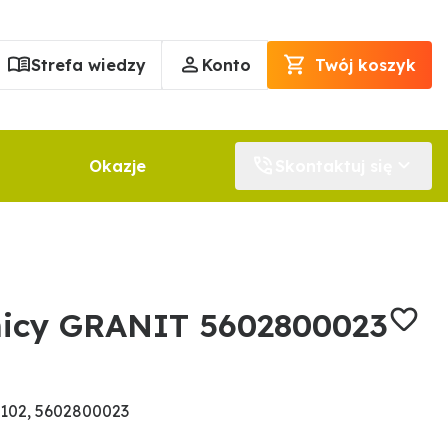
Strefa wiedzy
Konto
Twój koszyk
Okazje
Skontaktuj się
nicy GRANIT 5602800023
102, 5602800023