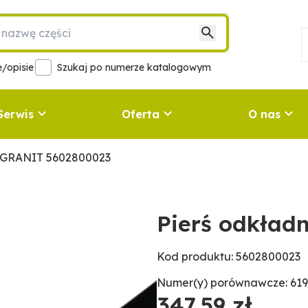
/opisie
Szukaj po numerze katalogowym
Serwis
Oferta
O nas
y GRANIT 5602800023
Pierś odkład
Kod produktu: 5602800023
Numer(y) porównawcze: 619
347,59 zł