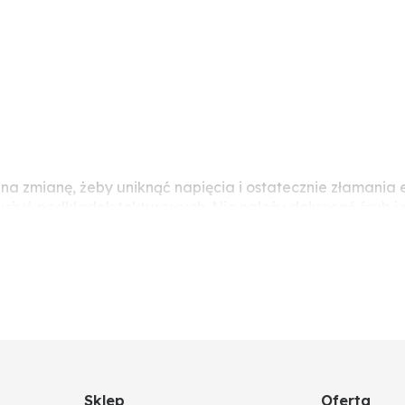
y na zmianę, żeby uniknąć napięcia i ostatecznie złaman
eży użyć podkładek tekturowych. Nie należy dokręcać śrub
ocze (pęknięcia naprężeniowe).
Sklep
Oferta