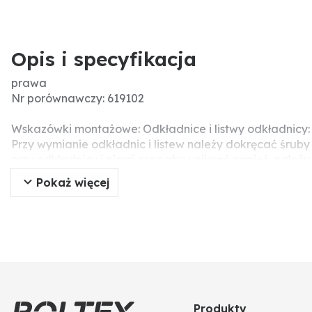
Opis i specyfikacja
prawa
Nr porównawczy: 619102
Wskazówki montażowe: Odkładnice i listwy odkładnicy:
Przy wymianie odkładnic i listew należy dokręcać śrub
przy odkładnicy i piersi oraz aby uniknąć napięć, nal
ponieważ może to prowadzić do uszkodzenia części rob
Pokaż więcej
Pasujące śruby: 2 x 1801235HU10
Produkty