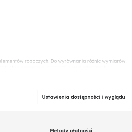
ia elementów roboczych. Do wyrównania różnic wymiarów
 i nakrętek za pomocą narzędzi pneumatycznych,
Ustawienia dostępności i wyglądu
Metody płatności