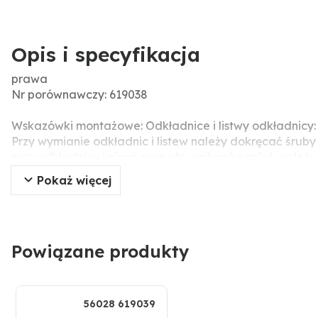
Opis i specyfikacja
prawa
Nr porównawczy: 619038
Wskazówki montażowe: Odkładnice i listwy odkładnicy:
Przy wymianie odkładnic i listew należy dokręcać śrub
przy odkładnicy i piersi oraz aby uniknąć napięć, nal
ponieważ może to prowadzić do uszkodzenia części rob
Pokaż więcej
Pasujące śruby: 2 x 1801235HU10
Powiązane produkty
56028 619039