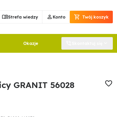
Strefa wiedzy
Konto
Twój koszyk
Okazje
Skontaktuj się
nicy GRANIT 56028