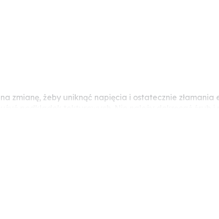
y na zmianę, żeby uniknąć napięcia i ostatecznie złaman
eży użyć podkładek tekturowych. Nie należy dokręcać śrub
ocze (pęknięcia naprężeniowe).