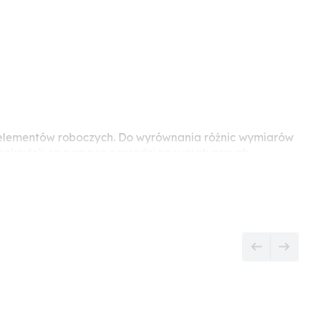
ia elementów roboczych. Do wyrównania różnic wymiarów
 i nakrętek za pomocą narzędzi pneumatycznych,