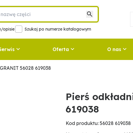
/opisie
Szukaj po numerze katalogowym
Serwis
Oferta
O nas
y GRANIT 56028 619038
Pierś odkład
619038
Kod produktu: 56028 619038