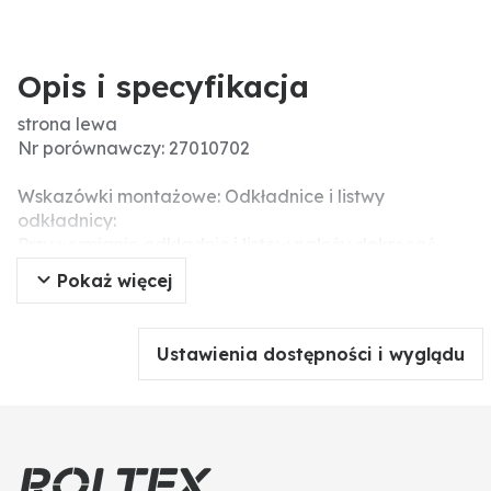
Opis i specyfikacja
strona lewa
Nr porównawczy: 27010702
Wskazówki montażowe: Odkładnice i listwy
odkładnicy:
Przy wymianie odkładnic i listew należy dokręcać
śruby na zmianę, żeby uniknąć napięcia i ostatecznie
Pokaż więcej
złamania elementów roboczych. Do wyrównania
różnic wymiarów przy odkładnicy i piersi oraz aby
uniknąć napięć, należy użyć podkładek tekturowych.
Ustawienia dostępności i wyglądu
Nie należy dokręcać śrub i nakrętek za pomocą
narzędzi pneumatycznych, ponieważ może to
prowadzić do uszkodzenia części robocze (pęknięcia
naprężeniowe).
Pasujące śruby: 3 x 1801230HU10
Menke-Nr.: 35789