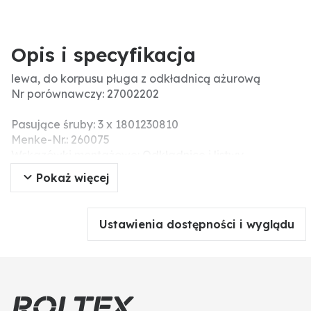
Opis i specyfikacja
lewa, do korpusu pługa z odkładnicą ażurową
Nr porównawczy: 27002202
Pasujące śruby: 3 x 1801230810
Menke-Nr.: 260075
Wskazówki montażowe: Odkładnice i listwy
odkładnicy:
Pokaż więcej
Przy wymianie odkładnic i listew należy dokręcać
śruby na zmianę, żeby uniknąć napięcia i ostatecznie
złamania elementów roboczych. Do wyrównania
Ustawienia dostępności i wyglądu
różnic wymiarów przy odkładnicy i piersi oraz aby
uniknąć napięć, należy użyć podkładek tekturowych.
Nie należy dokręcać śrub i nakrętek za pomocą
narzędzi pneumatycznych, ponieważ może to
prowadzić do uszkodzenia części robocze (pęknięcia
naprężeniowe).