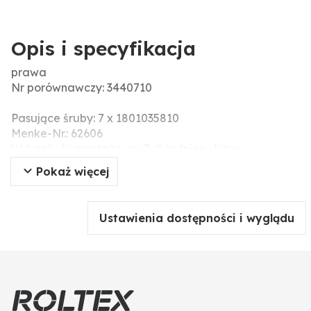
Opis i specyfikacja
prawa
Nr porównawczy: 3440710
Pasujące śruby: 7 x 1801035810
Menke-Nr.: 62606
Wskazówki montażowe: Odkładnice i listwy
odkładnicy:
Pokaż więcej
Przy wymianie odkładnic i listew należy dokręcać
śruby na zmianę, żeby uniknąć napięcia i ostatecznie
złamania elementów roboczych. Do wyrównania
Ustawienia dostępności i wyglądu
różnic wymiarów przy odkładnicy i piersi oraz aby
uniknąć napięć, należy użyć podkładek tekturowych.
Nie należy dokręcać śrub i nakrętek za pomocą
narzędzi pneumatycznych, ponieważ może to
prowadzić do uszkodzenia części robocze (pęknięcia
naprężeniowe).