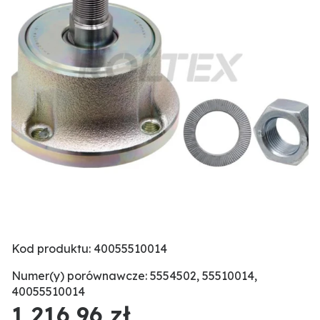
Kod produktu: 40055510014
Numer(y) porównawcze: 5554502, 55510014,
40055510014
1 216,96 zł