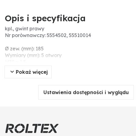
Opis i specyfikacja
kpl., gwint prawy
Nr porównawczy: 5554502, 55510014
Ø zew. (mm): 185
Wymiary (mm): 5 otwory
M30 x 1,5
Przyłącze koła (mm): Ø 12
Pokaż więcej
Gwint: M30 x 1,5
H (mm): 47
Dane techniczne: Bohrung 1 Text: 5 Bohrungen:
Ustawienia dostępności i wyglądu
Bohrung 1: 12mm
Gewinde: M30x1,5
Lochkreis: 155mm
Ausführung: Rechtsgewinde
passend zu: für Hohlscheibe 349.0467
ORGAtop 63587
Hinweis Befestigung: Schrauben und Mutter nicht mit