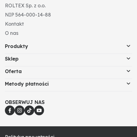
ROLTEX Sp. z o.o.
einem Druckluftwerkzeug anziehen, dies kann zu
Spannungsrissen im Verschleißteil führen!
NIP 564-000-14-88
Koło osi otworów-Ø (mm): 5 x 155
Kontakt
h1 (mm): 9
O nas
Produkty
Sklep
Oferta
Metody płatności
OBSERWUJ NAS