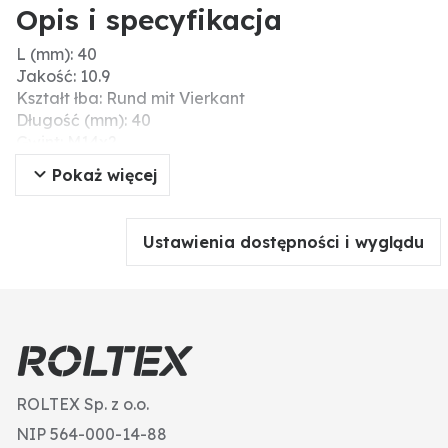
Opis i specyfikacja
L (mm): 40
Jakość: 10.9
Kształt łba: Rund mit Vierkant
Długość (mm): 40
Gwint: M14x2
DIN: 608
Pokaż więcej
Ø łba (mm): 28
Ustawienia dostępności i wyglądu
ROLTEX Sp. z o.o.
NIP 564-000-14-88