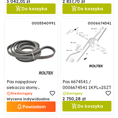
3 042,01 zł
2 837,70 zł
Do koszyka
Do koszyka
0005540991
0006674541
Pas napędowy
Pas 6674541 /
siekacza słomy
0006674541 1KPL=2SZT
0005540991/ 5540991
Niedostępny
Dostępny
2 750,28 zł
Wycena indywidualna
Do koszyka
Powiadom