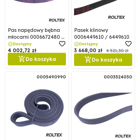
Pas napędowy bębna
Pasek klinowy
młocarni 0006672480 /
0006449610 / 6449610
6672480
Dostępny
Dostępny
4 002,72 zł
3 668,00 zł
4 521,30 zł
Do koszyka
Do koszyka
0005490990
0003524030