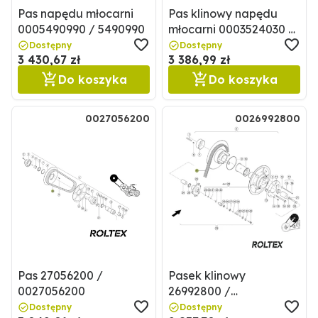
Pas napędu młocarni
Pas klinowy napędu
0005490990 / 5490990
młocarni 0003524030 /
3524030
Dostępny
Dostępny
3 430,67 zł
3 386,99 zł
Do koszyka
Do koszyka
0027056200
0026992800
Pas 27056200 /
Pasek klinowy
0027056200
26992800 /
0026992800
Dostępny
Dostępny