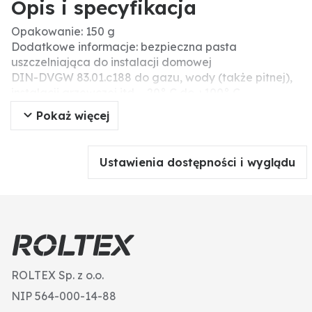
Opis i specyfikacja
Opakowanie: 150 g
Dodatkowe informacje: bezpieczna pasta
uszczelniająca do instalacji domowej
DIN-DVGW 83.01.c188 do gazu, wody (także pitnej),
instalacji grzewczej itd,. -20° C do +100° C
Pokaż więcej
Ustawienia dostępności i wyglądu
ROLTEX Sp. z o.o.
NIP 564-000-14-88