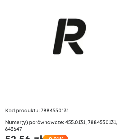
Kod produktu: 7884550131
Numer(y) porównawcze: 455.0131, 7884550131,
643647
52,56 zł
-0.01%