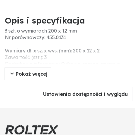
Opis i specyfikacja
3 szt. o wymiarach 200 x 12 mm
Nr porównawczy: 455.0131
Wymiary dł. x sz. x wys. (mm): 200 x 12 x 2
Zawartość (szt.): 3
Dodatkowe informacje: Cyfrowe, ręczne laserowe
urządzenie pomiarowe do bezkontaktowego
Pokaż więcej
pomiaru prędkości obrotowej / liczby obrotów silnika.
Wyświetlacz LED 18 mm, automatyczny zapis:
ostatniej zmierzonej wartości / wartości maksymalnej
Ustawienia dostępności i wyglądu
i minimalnej, laser pozwala na precyzyjne
wycelowanie w punkt pomiarowy. Bezdotykowy
pomiar prędkości za pomocą dołączonych
znaczników odblaskowych.
Zastosowanie: