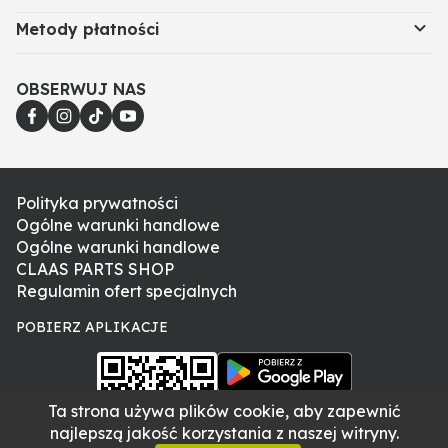
Metody płatności
Precyzyjne dopasowanie do oryginalnych wymogów
CLAAS
Wysoka wytrzymałość na rozciąganie i ścieranie
OBSERWUJ NAS
Odporność na działanie olejów i warunków
atmosferycznych
Stabilna praca bez poślizgów
Łatwy montaż dzięki identycznej geometrii z częścią
pierwotną
Polityka prywatności
Ogólne warunki handlowe
Zastosowanie
Ogólne warunki handlowe
CLAAS PARTS SHOP
Pasek klinowy napędza kanał wciągający w
Regulamin ofert specjalnych
kombajnach CLAAS. Jego zadaniem jest
przenoszenie napędu z silnika na wałek kanału, co
POBIERZ APLIKACJE
wpływa na ciągłość podawania materiału. Zużyty
pasek może powodować spadek wydajności i
zatrzymania maszyny, dlatego regularna wymiana
Ta strona używa plików cookie, aby zapewnić
jest niezbędna.
najlepszą jakość korzystania z naszej witryny.