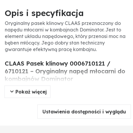
Opis i specyfikacja
Oryginalny pasek klinowy CLAAS przeznaczony do
napędu młocarni w kombajnach Dominator. Jest to
element układu napędowego, który przenosi moc na
bęben młócący. Jego dobry stan techniczny
gwarantuje efektywną pracę kombajnu.
CLAAS Pasek klinowy 0006710121 /
6710121 – Oryginalny napęd młocarni do
kombajnów Dominator
Pokaż więcej
Oryginalny pasek klinowy CLAAS to 3-rzędowy
element napędowy stosowany w kombajnach z serii
Dominator. Odpowiada za przeniesienie napędu na
Ustawienia dostępności i wyglądu
młocarnię, co jest kluczowe dla procesu omłotu.
Wymiana zużytego paska na oryginalny przywraca
pełną wydajność maszyny.