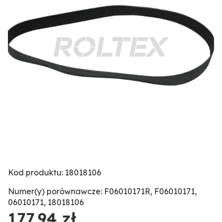
Kod produktu: 18018106
Numer(y) porównawcze: F06010171R, F06010171,
06010171, 18018106
177,94 zł