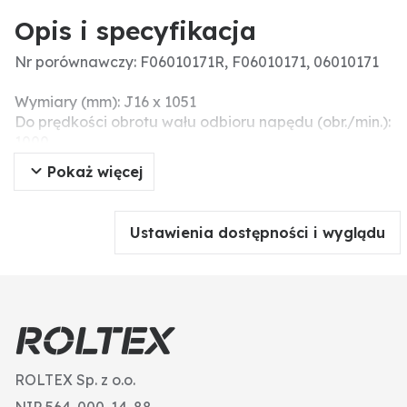
Opis i specyfikacja
Nr porównawczy: F06010171R, F06010171, 06010171
Wymiary (mm): J16 x 1051
Do prędkości obrotu wału odbioru napędu (obr./min.):
1000
Pokaż więcej
Ustawienia dostępności i wyglądu
ROLTEX Sp. z o.o.