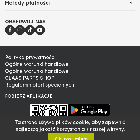
Metody płatności
Niezawodna praca w trudnych warunkach polowych
Zastosowanie
OBSERWUJ NAS
Pas napędu siekacza przenosi napęd z wału na wirnik
siekacza, umożliwiając efektywne rozdrabnianie
słomy za kombajnem. W przypadku zużycia paska,
dochodzi do poślizgów i spadku wydajności siekania,
Polityka prywatności
co prowadzi do gorszego rozdrobnienia i
Ogólne warunki handlowe
potencjalnych awarii. Terminowa wymiana paska
Ogólne warunki handlowe
przywraca pełną funkcjonalność układu i zapobiega
CLAAS PARTS SHOP
kosztownym przestojom.
Regulamin ofert specjalnych
POBIERZ APLIKACJE
Kompatybilność
CLAAS Tucano 320
CLAAS Tucano 330-320
Ta strona używa plików cookie, aby zapewnić
CLAAS Tucano 340
najlepszą jakość korzystania z naszej witryny.
CLAAS Tucano 430 Montana
Ok, rozumiem