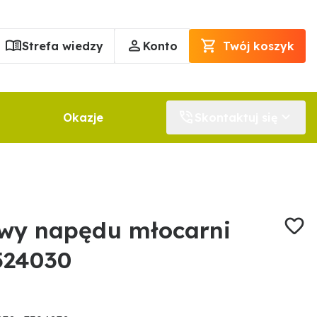
Strefa wiedzy
Konto
Twój koszyk
Okazje
Skontaktuj się
owy napędu młocarni
524030