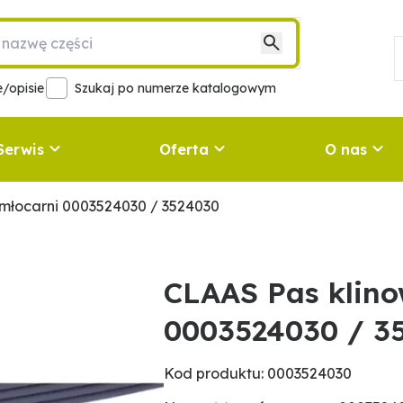
/opisie
Szukaj po numerze katalogowym
Serwis
Oferta
O nas
młocarni 0003524030 / 3524030
CLAAS Pas klin
0003524030 / 3
Kod produktu: 0003524030