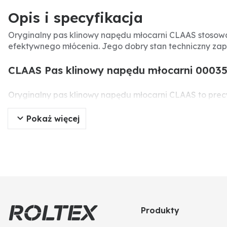
Opis i specyfikacja
Oryginalny pas klinowy napędu młocarni CLAAS stosow
efektywnego młócenia. Jego dobry stan techniczny za
CLAAS Pas klinowy napędu młocarni 0003
Oryginalny pas klinowy napędu młocarni CLAAS to pre
podzespołem układu młócącego, od którego zależy wyd
Pokaż więcej
Specyfikacja produktu
Producent:
CLAAS
Typ części:
Pas klinowy
Numer części:
0003524030, 3524030
Numery porównawcze:
0003524030, 3524030
Zastosowanie:
Napęd młocarni w kombajnach CLAAS 
Rodzaj:
Oryginalna część
Produkty