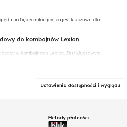
pędu na bęben młócący, co jest kluczowe dla
pędowy do kombajnów Lexion
młócący w kombajnach Lexion. Jest kluczowym
aca pełną sprawność maszyny.
Ustawienia dostępności i wyglądu
Metody płatności