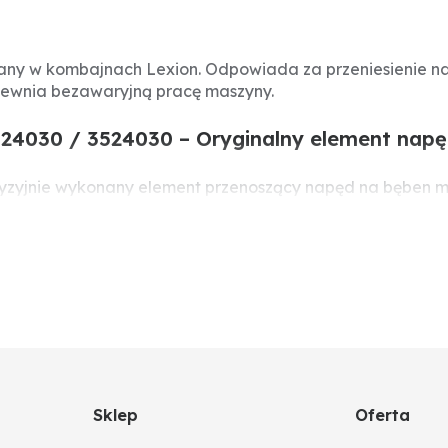
any w kombajnach Lexion. Odpowiada za przeniesienie na
pewnia bezawaryjną pracę maszyny.
524030 / 3524030 – Oryginalny element na
cyzyjnie wykonany element przenoszący napęd na bęben 
ajność i jakość omłotu. Wymiana zużytego paska przywr
Lexion
Sklep
Oferta