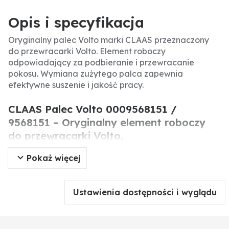
Opis i specyfikacja
Oryginalny palec Volto marki CLAAS przeznaczony
do przewracarki Volto. Element roboczy
odpowiadający za podbieranie i przewracanie
pokosu. Wymiana zużytego palca zapewnia
efektywne suszenie i jakość pracy.
CLAAS Palec Volto 0009568151 /
9568151 – Oryginalny element roboczy
do przewracarki Volto.
Pokaż więcej
Oryginalny palec Volto marki CLAAS to precyzyjnie
wykonany element roboczy stosowany w
przewracarkach Volto. Odpowiada za delikatne
Ustawienia dostępności i wyglądu
podbieranie i równomierne przewracanie pokosu, co
przyspiesza suszenie i poprawia jakość paszy.
Wymiana zużytego palca jest kluczowa dla
utrzymania wydajności maszyny i jakości pracy.