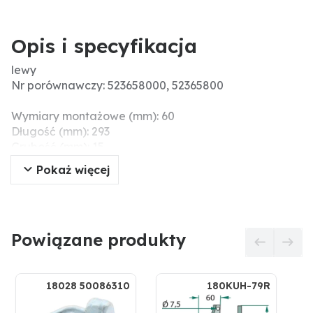
Opis i specyfikacja
lewy
Nr porównawczy: 523658000, 52365800
Wymiary montażowe (mm): 60
Długość (mm): 293
Grubość (mm): 15
Ø otworu (mm): 7.5
Pokaż więcej
Powiązane produkty
18028 50086310
180KUH-79R