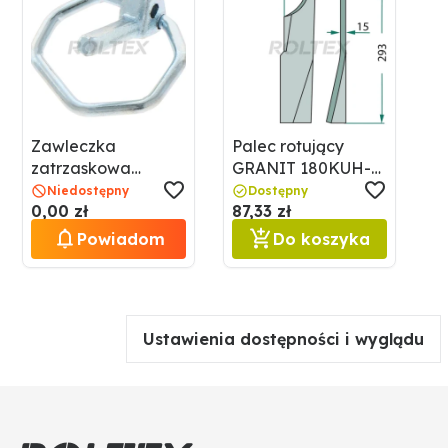
Zawleczka
Palec rotujący
zatrzaskowa
GRANIT 180KUH-
GRANIT 18028
79R
Niedostępny
Dostępny
0,00 zł
87,33 zł
50086310
Powiadom
Do koszyka
Ustawienia dostępności i wyglądu