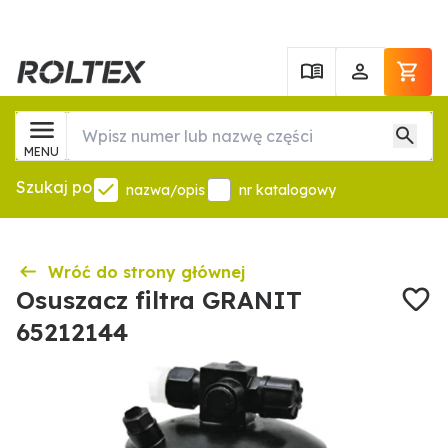
MENU
Szukaj po
nazwa/opis
nr katalogowy
Wróć do strony głównej
Osuszacz filtra GRANIT
65212144