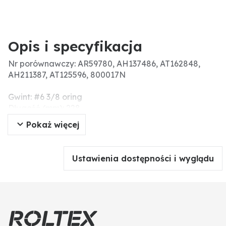
Opis i specyfikacja
Nr porównawczy: AR59780, AH137486, AT162848,
AH211387, AT125596, 800017N
Gwint: #6 3/8 oring
Długość (mm): 228
Gwint przyłączeniowy: F/M
Pokaż więcej
Masa (g): 500
Ustawienia dostępności i wyglądu