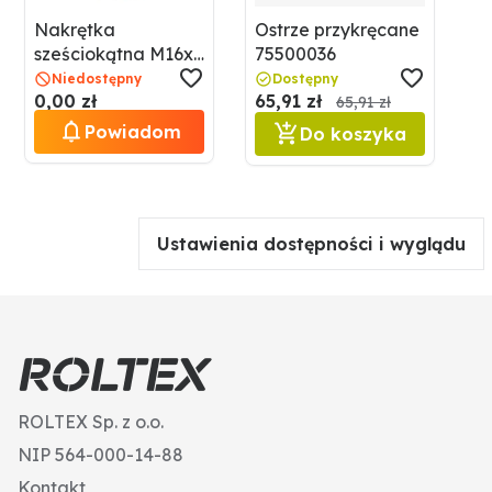
Nakrętka
Ostrze przykręcane
sześciokątna M16x2
75500036
GRANIT 485980
Niedostępny
Dostępny
0,00 zł
65,91 zł
M16 10V
65,91 zł
Powiadom
Do koszyka
Ustawienia dostępności i wyglądu
ROLTEX Sp. z o.o.
NIP 564-000-14-88
Kontakt