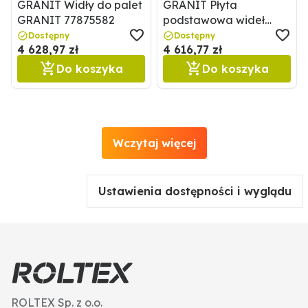
GRANIT Widły do palet
GRANIT Płyta
GRANIT 77875582
podstawowa wideł
paletowych GRANIT
Dostępny
Dostępny
4 628,97 zł
4 616,77 zł
778755160
Do koszyka
Do koszyka
Wczytaj więcej
Ustawienia dostępności i wyglądu
ROLTEX Sp. z o.o.