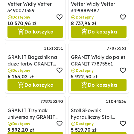
Vetter Widły Vetter
Vetter Widły Vetter
3490071359
3490009487
Dostępny
Dostępny
10 570,96 zł
8 737,96 zł
Do koszyka
Do koszyka
11313251
77875561
GRANIT Bagażnik na
GRANIT Widły do palet
duże torby GRANIT
GRANIT 77875561
11313251
Dostępny
Dostępny
6 163,02 zł
5 922,50 zł
Do koszyka
Do koszyka
778755240
11044536
GRANIT Trzymak
Stoll Siłownik
uniwersalny GRANIT
hydrauliczny Stoll
778755240
11044536
Dostępny
Dostępny
5 592,20 zł
5 519,70 zł