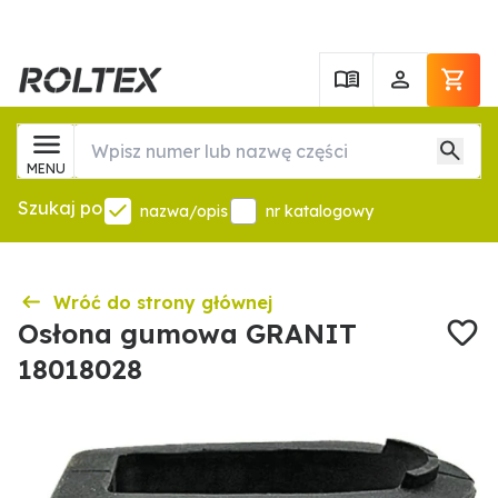
MENU
Szukaj po
nazwa/opis
nr katalogowy
Wróć do strony głównej
Osłona gumowa GRANIT
18018028