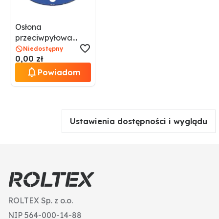
Osłona
przeciwpyłowa
GRANIT 56022
Niedostępny
0,00 zł
72090005
Powiadom
Ustawienia dostępności i wyglądu
ROLTEX Sp. z o.o.
NIP 564-000-14-88