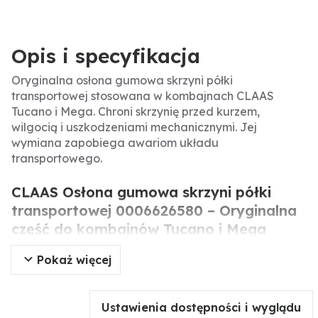
Opis i specyfikacja
Oryginalna osłona gumowa skrzyni półki
transportowej stosowana w kombajnach CLAAS
Tucano i Mega. Chroni skrzynię przed kurzem,
wilgocią i uszkodzeniami mechanicznymi. Jej
wymiana zapobiega awariom układu
transportowego.
CLAAS Osłona gumowa skrzyni półki
transportowej 0006626580 – Oryginalna
część do kombajnów Tucano i Mega
Pokaż więcej
Oryginalna osłona gumowa skrzyni półki
transportowej CLAAS to precyzyjnie wykonany
element ochronny, stosowany w kombajnach serii
Ustawienia dostępności i wyglądu
Tucano i Mega. Odpowiada za zabezpieczenie