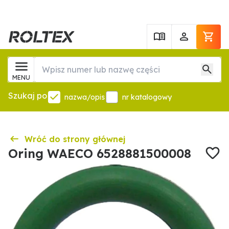
MENU
Szukaj po
nazwa/opis
nr katalogowy
Wróć do strony głównej
Oring WAECO 6528881500008