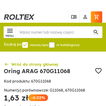
MENU
Szukaj po
nazwa/opis
nr katalogowy
Wróć do strony głównej
Oring ARAG 670G11068
Kod produktu: 670G11068
Numer(y) porównawcze: G11068, 670G11068
1,63 zł
-0.02%