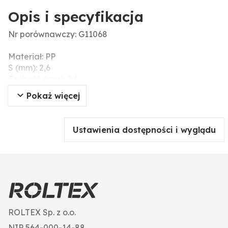
Opis i specyfikacja
Nr porównawczy: G11068
Materiał: PP
S (mm): 2,6
Grubość (mm): 2,6
F (cale): 3/8"
Pokaż więcej
D1 (mm): 12
Ø wew. (mm): 12
Ustawienia dostępności i wyglądu
ROLTEX Sp. z o.o.
NIP 564-000-14-88