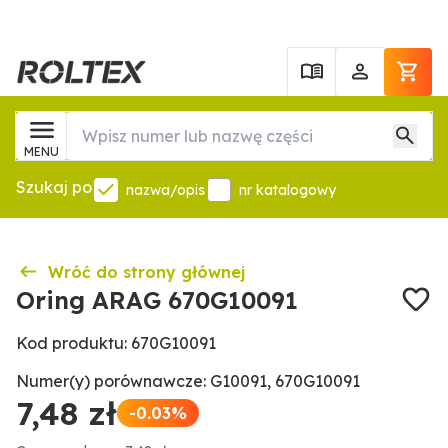
MENU
Szukaj po
nazwa/opis
nr katalogowy
Wróć do strony głównej
Oring ARAG 670G10091
Kod produktu: 670G10091
Numer(y) porównawcze: G10091, 670G10091
7,48 zł
-0.03%