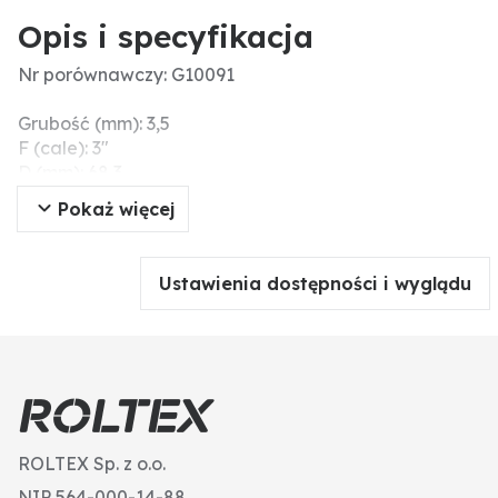
Opis i specyfikacja
Nr porównawczy: G10091
Grubość (mm): 3,5
F (cale): 3"
D (mm): 68,3
Ø wew. (mm): 68,3
Pokaż więcej
S (mm): 3,5
Ustawienia dostępności i wyglądu
ROLTEX Sp. z o.o.
NIP 564-000-14-88