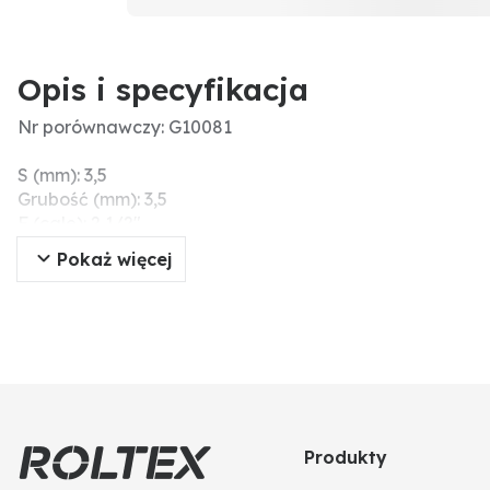
Opis i specyfikacja
Nr porównawczy: G10081
S (mm): 3,5
Grubość (mm): 3,5
F (cale): 2 1/2"
D (mm): 56,7
Pokaż więcej
Ø wew. (mm): 56,7
Produkty