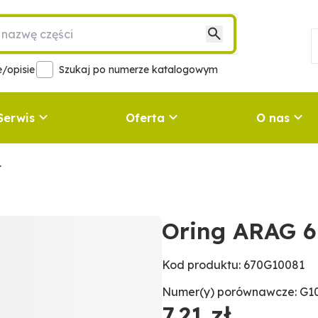
/opisie
Szukaj po numerze katalogowym
Serwis
Oferta
O nas
1
Oring ARAG 
Kod produktu: 670G10081
Numer(y) porównawcze: G1
7,21 zł