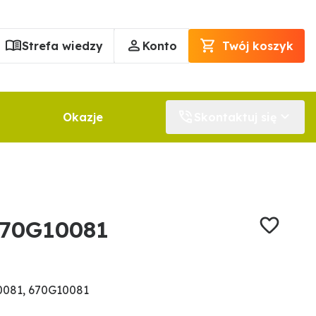
Strefa wiedzy
Konto
Twój koszyk
Okazje
Skontaktuj się
670G10081
0081, 670G10081