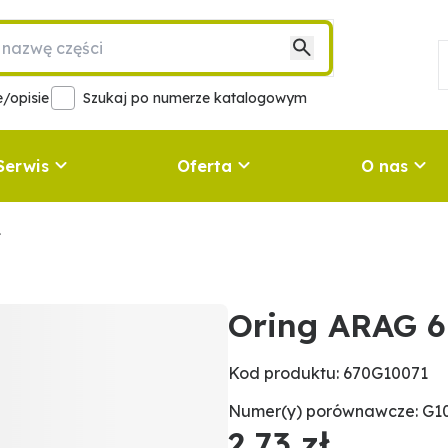
/opisie
Szukaj po numerze katalogowym
Serwis
Oferta
O nas
1
Oring ARAG 
Kod produktu: 670G10071
Numer(y) porównawcze: G1
2,73 zł