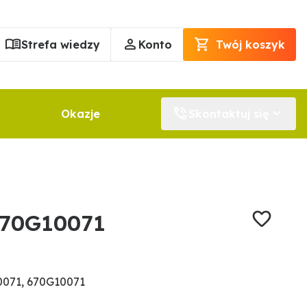
Strefa wiedzy
Konto
Twój koszyk
Okazje
Skontaktuj się
670G10071
0071, 670G10071