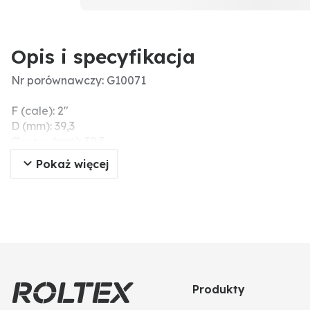
Opis i specyfikacja
Nr porównawczy: G10071
F (cale): 2"
D (mm): 39,3
Ø wew. (mm): 39,3
S (mm): 2,6
Pokaż więcej
Grubość (mm): 2,6
Produkty