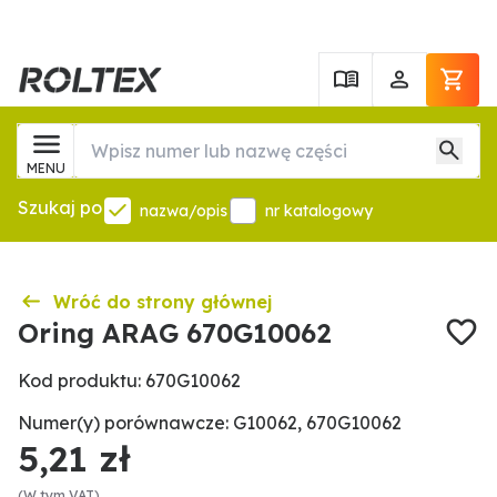
MENU
Szukaj po
nazwa/opis
nr katalogowy
Wróć do strony głównej
Oring ARAG 670G10062
Kod produktu: 670G10062
Numer(y) porównawcze: G10062, 670G10062
5,21 zł
(W tym VAT)