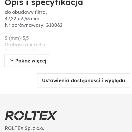
Opis i specyfikacja
do obudowy filtra,
47,22 x 3,53 mm
Nr porównawczy: G10062
S (mm): 3,5
Grubość (mm): 3,5
F (cale): 1 1/2"
D1 (mm): 47,2
Pokaż więcej
Ø wew. (mm): 47,2
Ustawienia dostępności i wyglądu
ROLTEX Sp. z o.o.