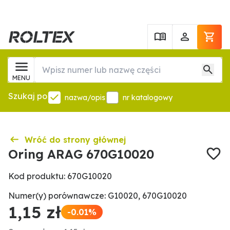
MENU
Szukaj po
nazwa/opis
nr katalogowy
Wróć do strony głównej
Oring ARAG 670G10020
Kod produktu: 670G10020
Numer(y) porównawcze: G10020, 670G10020
1,15 zł
-0.01%