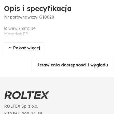
Opis i specyfikacja
Nr porównawczy: G10020
Ø wew. (mm): 14
Materiał: PP
S (mm): 3
Grubość (mm): 3
Pokaż więcej
F (cale): 1/2"
D1 (mm): 14
Ustawienia dostępności i wyglądu
ROLTEX Sp. z o.o.
NIP 564-000-14-88