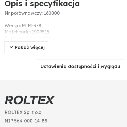
Opis i specyfikacja
Nr porównawczy: 160000
Wersja: MIM-378
Matchcode: 1909515
Budowa: diagonalna
Rozmiar opony: 190/95-15
Pokaż więcej
Ciśnienie (bar): 2.4
Load / Speed indeks: 102A8 / 90A8
Statyczny promień koła (mm): 339
Ustawienia dostępności i wyglądu
Cale: 15
Zwinięte - obwód (mm): 2296
Szerokość (mm): 180
TT / TL: TL
Wysokość opony (mm): 741
ROLTEX Sp. z o.o.
NIP 564-000-14-88