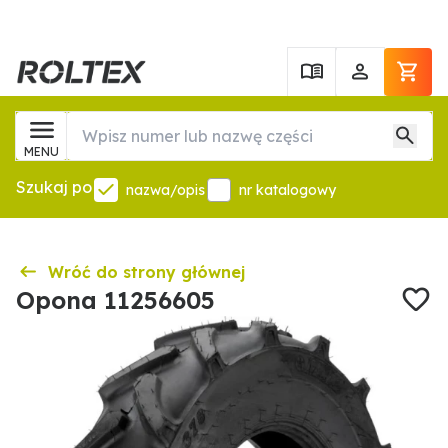
MENU
Szukaj po
nazwa/opis
nr katalogowy
Wróć do strony głównej
Opona 11256605