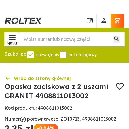
MENU
Szukaj po
nazwa/opis
nr katalogowy
Wróć do strony głównej
Opaska zaciskowa z 2 uszami
GRANIT 4908811013002
Kod produktu: 4908811013002
Numer(y) porównawcze: ZO10713, 4908811013002
2,25 zł
-0.04%