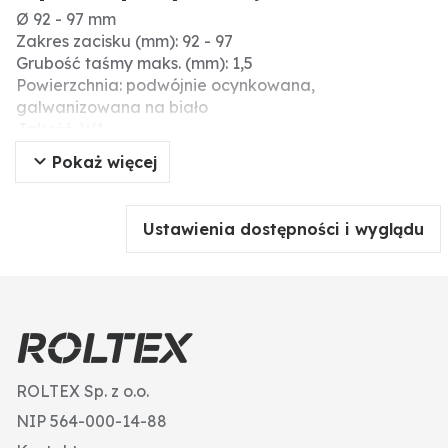
Ø 92 - 97 mm
Zakres zacisku (mm): 92 - 97
Grubość taśmy maks. (mm): 1,5
Powierzchnia: podwójnie ocynkowana,
galwanizowana na biało
Jakość: W1
Materiał: stal ocynkowana
Pokaż więcej
Pasuje do węża z Ø wew. (mm): 80
Szerokość taśmy (mm): 24
Typ: 3
Ustawienia dostępności i wyglądu
Menke-Nr.: 26056
Dodatkowe informacje: Śruby i nakrętki: stal 8.8
Opaska: stal UNI 5866/66 podwójnie ocynkowana z
żółtym płaszczem, oporna na korozję zgodnie z UNI
FEZN 6/111
ROLTEX Sp. z o.o.
NIP 564-000-14-88